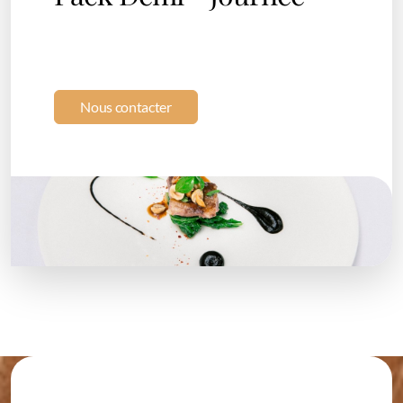
Nos Véhicules Utilitaires
Trafic Minibus
Remorque Frigorifique
Nous contacter
Nos Véhicules de Courtoisie
Véhicule de prêt - Clio
5008 - 7 PLACES
Vélos
Nos Excursions
Location Particulier