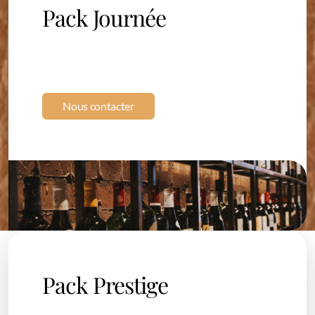
Pack Journée
Location Entreprise
Location Véhicule pour Mariage
Nous contacter
Pack Prestige