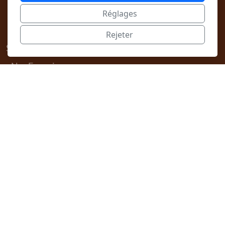
5008 - 7 PLACES
Réglages
Vélos
Rejeter
Services
Nos Excursions
Location Particulier
Location Entreprise
Location Véhicule pour Mariage
Tarifs et Conditions
Qui ?
Réservation
Contact
Légal
Politique de confidentialité
Mentions légales