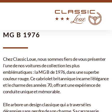
MG B 1976
Nos Voitures de Collection
MEHARI 77'
Chez Classic Loue, nous sommes fiers de vous présenter
l'une de nos voitures de collection les plus
MG A 1960
emblématiques : la MG B de 1976, dans une superbe
couleur rouge. Ce cabriolet britannique incarne l'élégance
MG B 1976
et le charme des années 70, offrant une expérience de
PEUGEOT 304
conduite unique et mémorable.
RENAULT 4CV
Elle arbore un design classique qui a traversé les
décennies sans perdre de son charme. Sa carrosserie