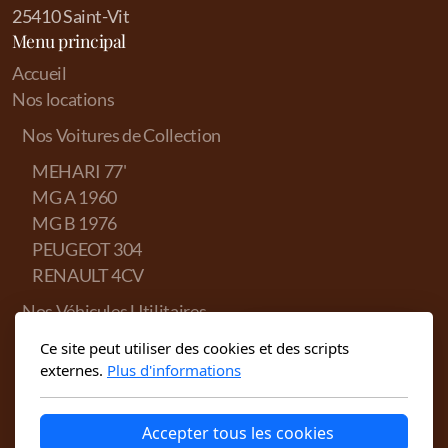
25410 Saint-Vit
Menu principal
Accueil
Nos locations
Nos Voitures de Collection
MEHARI 77'
MG A 1960
MG B 1976
PEUGEOT 304
RENAULT 4CV
Nos Véhicules Utilitaires
Trafic Minibus
Ce site peut utiliser des cookies et des scripts
RESERVEZ EN
externes.
Plus d'informations
Remorque Frigorifique
LIGNE
Nos Véhicules de Courtoisie
louez votre
Accepter tous les cookies
Véhicule de prêt - Clio
vehicule