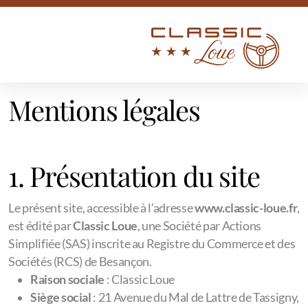
Mentions légales
Nos Voitures de Collection
MEHARI 77'
1. Présentation du site
MG A 1960
Le présent site, accessible à l’adresse
www.classic-loue.fr
,
MG B 1976
est édité par
Classic Loue
, une Société par Actions
Simplifiée (SAS) inscrite au Registre du Commerce et des
PEUGEOT 304
Sociétés (RCS) de Besançon.
RENAULT 4CV
Raison sociale
: Classic Loue
Siège social
: 21 Avenue du Mal de Lattre de Tassigny,