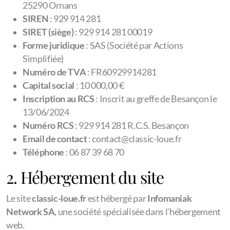
Nos Véhicules Utilitaires
25290 Ornans
SIREN
: 929 914 281
Trafic Minibus
SIRET (siège)
: 929 914 281 00019
Forme juridique
: SAS (Société par Actions
Remorque Frigorifique
Simplifiée)
Numéro de TVA
: FR60929914281
Nos Véhicules de Courtoisie
Capital social
: 10 000,00 €
Inscription au RCS
: Inscrit au greffe de Besançon le
Véhicule de prêt - Clio
13/06/2024
5008 - 7 PLACES
Numéro RCS
: 929 914 281 R.C.S. Besançon
Email de contact
: contact@classic-loue.fr
Vélos
Téléphone
: 06 87 39 68 70
2. Hébergement du site
Le site
classic-loue.fr
est hébergé par
Infomaniak
Nos Excursions
Network SA
, une société spécialisée dans l’hébergement
Location Particulier
web.