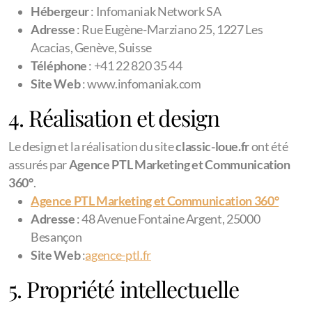
Hébergeur
: Infomaniak Network SA
Location Entreprise
Adresse
: Rue Eugène-Marziano 25, 1227 Les
Acacias, Genève, Suisse
Location Véhicule pour Mariage
Téléphone
: +41 22 820 35 44
Site Web
: www.infomaniak.com
4. Réalisation et design
Le design et la réalisation du site
classic-loue.fr
ont été
assurés par
Agence PTL Marketing et Communication
360°
.
Agence PTL Marketing et Communication 360°
Adresse
: 48 Avenue Fontaine Argent, 25000
Besançon
Site Web
:
agence-ptl.fr
5. Propriété intellectuelle