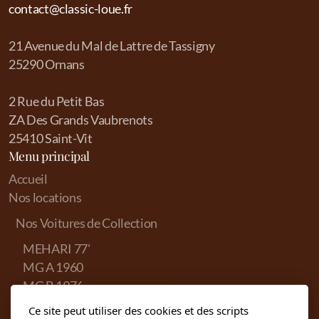
contact@classic-loue.fr
21 Avenue du Mal de Lattre de Tassigny
25290 Ornans
2 Rue du Petit Bas
ZA Des Grands Vaubrenots
25410 Saint-Vit
Menu principal
Accueil
Nos locations
Nos Voitures de Collection
MEHARI 77'
MG A 1960
MG B 1976
PEUGEOT 304
Ce site peut utiliser des cookies et des scripts